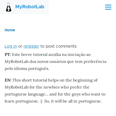
Skip to main content
MyRobotLab
Menu
Home
Breadcrumb
Log in
or
register
to post comments
PT:
Este breve tutorial auxilia na iniciação ao
MyRobotLab dos novos usuários que tem preferência
pelo idioma português.
EN:
This short tutorial helps on the beginning of
MyRobotLab for the newbies who prefer the
portuguese language... and for the guys who want to
learn portuguese. :) So, it will be all in portuguese.